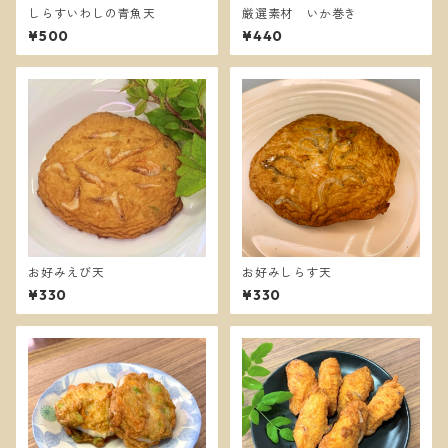
しらすいわしの青魚天
厳選素材 いか巻き
¥500
¥440
お好みえび天
お好みしらす天
¥330
¥330