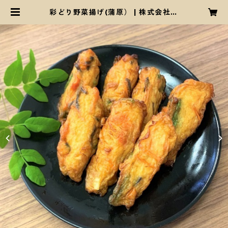
彩どり野菜揚げ(蒲原） | 株式会社藤
七